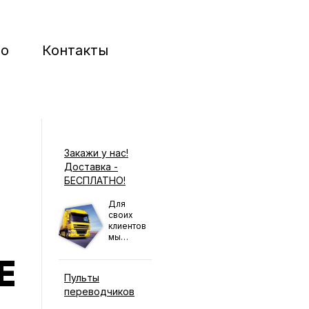
ио
Контакты
Закажи у нас!
Доставка -
БЕСПЛАТНО!
Для
своих
клиентов
мы
сделали
E
бесплатную
доставку
Пульты
по всей
переводчиков
России!