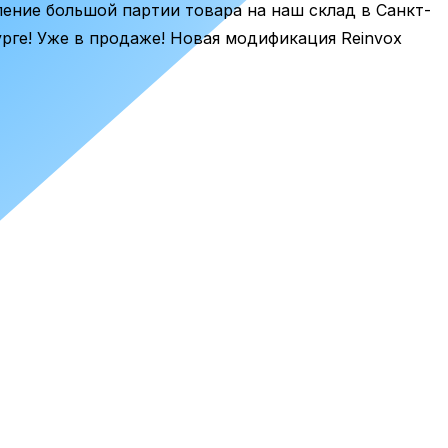
ение большой партии товара на наш склад в Санкт-
рге! Уже в продаже! Новая модификация Reinvox