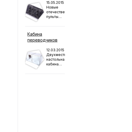
15.05.2015
Новые
отечественные
пульты
SPBAUDIO
MAX-2
на
Кабина
складе
переводчиков
12.03.2015
Двухместная
настольная
кабина
от
SPBAUDIO